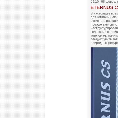
09:10 | 08 феврал
ETERNUS CS
В настоящее врем
для компаний люб
активного развит
прежде зависит 
неструктурирован
сочетании с глоб
того как мы начи
следует учитыват
природных ресурс