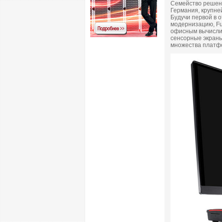
Семейство решени
Германия, крупн
Будучи первой в 
модернизацию, Fu
офисным вычислит
сенсорные экраны
множества платфо