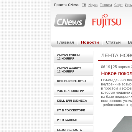
Проекты
CNews
:
ТВ
Наука
Техника
Софт
Игр
Главная
Новости
Статьи
В
ЛЕНТА НО
CNEWS FORUM
12 НОЯБРЯ
06:19 | 25 апреля
CNEWS AWARDS
12 НОЯБРЯ
Новое покол
Объем данных пос
РЕШЕНИЯ FUJITSU
внутренние возмо
в простом и эффе
УЭК ТЕХНОЛОГИИ
которую недавно 
на базе недороги
постоянного увел
DELL ДЛЯ БИЗНЕСА
требованиями к п
ИТ В ГОССЕКТОРЕ
ИТ В БАНКАХ
БЕЗОПАСНОСТЬ