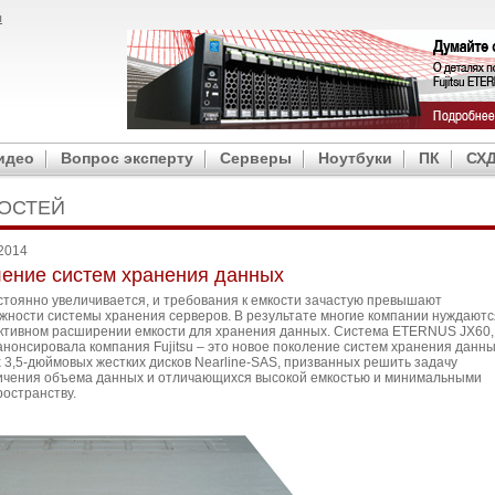
ы
идео
Вопрос эксперту
Серверы
Ноутбуки
ПК
СХ
ВОСТЕЙ
 2014
ение систем хранения данных
тоянно увеличивается, и требования к емкости зачастую превышают
жности системы хранения серверов. В результате многие компании нуждаютс
ктивном расширении емкости для хранения данных. Система ETERNUS JX60,
анонсировала компания Fujitsu – это новое поколение систем хранения данн
х 3,5-дюймовых жестких дисков Nearline-SAS, призванных решить задачу
ичения объема данных и отличающихся высокой емкостью и минимальными
ространству.