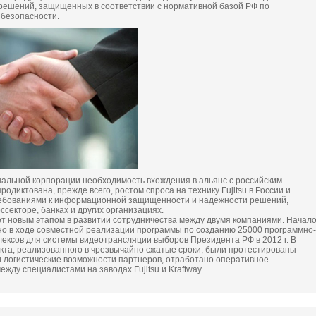
 решений, защищенных в соответствии с нормативной базой РФ по
безопасности.
альной корпорации необходимость вхождения в альянс с российским
одиктована, прежде всего, ростом спроса на технику Fujitsu в России и
бованиями к информационной защищенности и надежности решений,
ссекторе, банках и других организациях.
ет новым этапом в развитии сотрудничества между двумя компаниями. Начал
о в ходе совместной реализации программы по созданию 25000 программно-
ексов для системы видеотрансляции выборов Президента РФ в 2012 г. В
екта, реализованного в чрезвычайно сжатые сроки, были протестированы
и логистические возможности партнеров, отработано оперативное
жду специалистами на заводах Fujitsu и Kraftway.