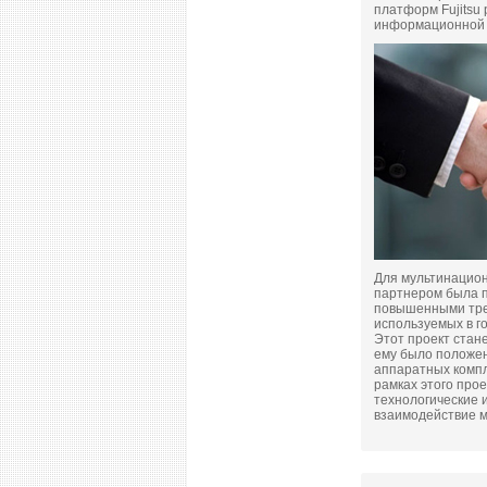
платформ Fujitsu
информационной 
Для мультинацион
партнером была пр
повышенными тре
используемых в го
Этот проект стан
ему было положен
аппаратных компл
рамках этого про
технологические 
взаимодействие ме