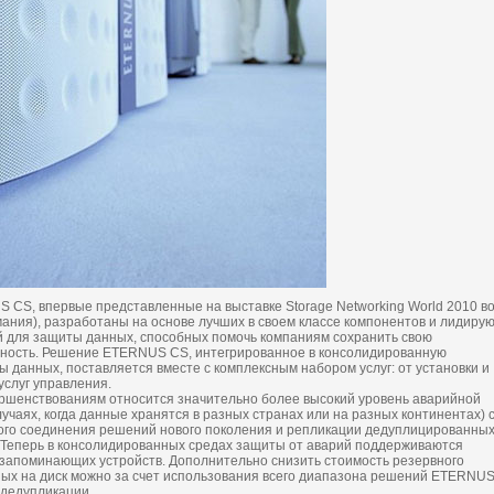
CS, впервые представленные на выставке Storage Networking World 2010 в
ания), разработаны на основе лучших в своем классе компонентов и лидиру
 для защиты данных, способных помочь компаниям сохранить свою
бность. Решение ETERNUS CS, интегрированное в консолидированную
ы данных, поставляется вместе с комплексным набором услуг: от установки и
услуг управления.
ршенствованиям относится значительно более высокий уровень аварийной
учаях, когда данные хранятся в разных странах или на разных континентах) 
ого соединения решений нового поколения и репликации дедуплицированны
 Теперь в консолидированных средах защиты от аварий поддерживаются
апоминающих устройств. Дополнительно снизить стоимость резервного
ых на диск можно за счет использования всего диапазона решений ETERNU
 дедупликации.