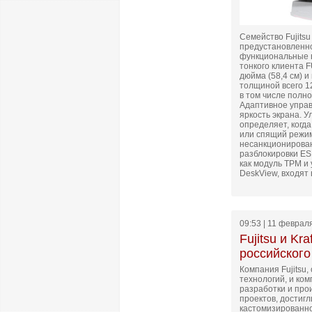
Семейство Fujits
предустановленно
функциональные в
тонкого клиента 
дюйма (58,4 см) и
толщиной всего 1
в том числе полн
Адаптивное упра
яркость экрана. 
определяет, когд
или спящий режим
несанкционирован
разблокировки ES
как модуль TPM и 
DeskView, входят 
09:53 | 11 феврал
Fujitsu и K
российского
Компания Fujitsu
технологий, и ко
разработки и про
проектов, достиг
кастомизированной