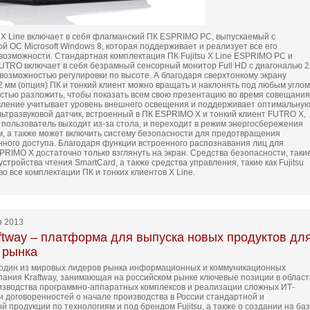
u X Line включает в себя флагманский ПК ESPRIMO PC, выпускаемый с
й ОС Microsoft Windows 8, которая поддерживает и реализует все его
озможности. Стандартная комплектация ПК Fujitsu X Line ESPRIMO PC и
FUTRO включает в себя безрамный сенсорный монитор Full HD с диагональю 2
 возможностью регулировки по высоте. А благодаря сверхтонкому экрану
2 мм (опция) ПК и тонкий клиент можно вращать и наклонять под любым углом
остью разложить, чтобы показать всем свою презентацию во время совещания
вление учитывает уровень внешнего освещения и поддерживает оптимальну
Ультразвуковой датчик, встроенный в ПК ESPRIMO X и тонкий клиент FUTRO X,
а пользователь выходит из-за стола, и переходит в режим энергосбережения
, а также может включить систему безопасности для предотвращения
ного доступа. Благодаря функции встроенного распознавания лиц для
PRIMO X достаточно только взглянуть на экран. Средства безопасности, таки
устройства чтения SmartCard, а также средства управления, такие как Fujitsu
во все комплектации ПК и тонких клиентов X Line.
я 2013
raftway – платформа для выпуска новых продуктов дл
 рынка
, один из мировых лидеров рынка информационных и коммуникационных
мпания Kraftway, занимающая на российском рынке ключевые позиции в област
изводства программно-аппаратных комплексов и реализации сложных ИТ-
ли договоренностей о начале производства в России стандартной и
 продукции по технологиям и под брендом Fujitsu, а также о создании на ба