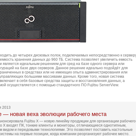
входить до четырех дисковых полок, подключаемых непосредственно к серверу
 емкость хранения данных до 960 ТБ. Система позволяет увеличить емкость
и является идеальным решением для сред на базе одного сервера или
гураций на базе двух серверов. Данное решение идеально подойдёт для
граниченных в средствах или не имеющих опыта администрирования или
управляющих большими массивами данных. Кроме того, новая система
включает в себя базовые средства защиты и восстановления данных, а
мой осуществляется с помощью стандартного ПО Fujitsu ServerView.
я 2013
ine — новая веха эволюции рабочего места
 анонсировала Fujitsu X — новую линейку продукции для организации рабочего
во X входят ПК, тонкие клиенты и мониторы, отличающиеся однотипным,
 видом и передовыми технологиями. Это позволяет поставить настольные
истемы на первые позиции, когда компании реорганизуют рабочее место.