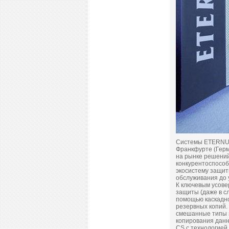
Системы ETERNUS 
Франкфурте (Герм
на рынке решений
конкурентоспосо
экосистему защит
обслуживания до 
К ключевым усове
защиты (даже в сл
помощью каскадн
резервных копий.
смешанные типы з
копирования данн
CS с технологией