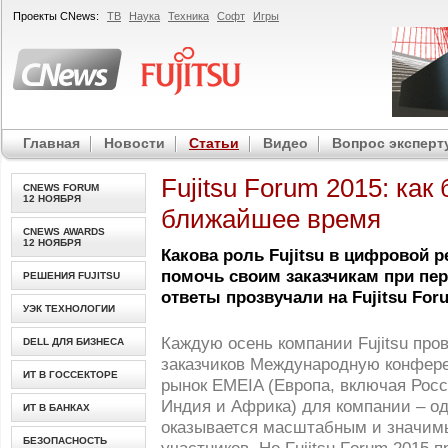
Проекты
CNews
:
ТВ
Наука
Техника
Софт
Игры
Главная
Новости
Статьи
Видео
Вопрос эксперт
Fujitsu Forum 2015: как
CNEWS FORUM
12 НОЯБРЯ
ближайшее время
CNEWS AWARDS
12 НОЯБРЯ
Какова роль Fujitsu в цифровой 
помочь своим заказчикам при пер
РЕШЕНИЯ FUJITSU
ответы прозвучали на Fujitsu For
УЭК ТЕХНОЛОГИИ
Каждую осень компании Fujitsu про
DELL ДЛЯ БИЗНЕСА
заказчиков Международную конферен
ИТ В ГОССЕКТОРЕ
рынок EMEIA (Европа, включая Рос
Индия и Африка) для компании – о
ИТ В БАНКАХ
оказывается масштабным и значим
БЕЗОПАСНОСТЬ