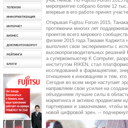
участников. Но Fujitsu Forum 2015 
мероприятие собрало более 12 тыс.
ТЕЛЕКОМ
впервые в его работе принял участи
ИНФОРМАТИЗАЦИЯ
Открывая Fujitsu Forum 2015, Танака
ИНТЕРНЕТ
протяжении многих лет поддержив
проектов всего мирового сообществ
БИЗНЕС
физике 2015 года Такааки Каджита 
ДОКУМЕНТООБОРОТ
выполнял свои эксперименты с ис
высокопроизводительных решений Fu
РЕЙТИНГИ
а суперкомпьютер K Computer, разр
институтом RIKEN, стал платформ
БЛОГИ
исследований в фармацевтике, энер
отношение к инновациям и тем, кто 
Сегодня во всем мире наступает эр
направляем свои усилия на создани
объединяем лучшие силы в области
маркетинга и активно продвигаем 
партнерами и заказчиками, чтобы м
новой цифровой эре», -- подчеркнул